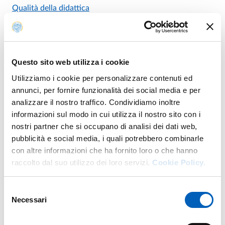
Qualità della didattica
Qualità della Ricerca e Terza
Questo sito web utilizza i cookie
Missione/Impatto Sociale di
Utilizziamo i cookie per personalizzare contenuti ed
annunci, per fornire funzionalità dei social media e per
Dipartimento
analizzare il nostro traffico. Condividiamo inoltre
informazioni sul modo in cui utilizza il nostro sito con i
Il PQD
effettua il
monitoraggio dei processi di AQ della
nostri partner che si occupano di analisi dei dati web,
Ricerca
implementati a livello del Dipartimento, in modo
pubblicità e social media, i quali potrebbero combinarle
da individuare azioni volte a
migliorare la
performance
del
con altre informazioni che ha fornito loro o che hanno
Dipartimento e la sua capacità attrattiva di risorse da
raccolto dal suo utilizzo dei loro servizi.
Cookie Policy.
bandi competitivi
e da
soggetti privati
.
Il PQD ha inoltre lo scopo di monitorare le attività messe
Selezione
in atto dal Dipartimento per
diffondere cultura,
Necessari
del
conoscenze e trasferire i risultati della ricerca al di fuori
consenso
del contesto accademico
, contribuendo alla crescita