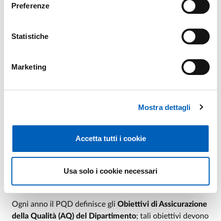
Preferenze
sociale e culturale del territorio.
Tramite il/i Delegato/i alla Qualità della Ricerca e Terza
Statistiche
Missione/Impatto Sociale di Dipartimento verifica il
regolare svolgimento delle procedure per la stesura del
piano strategico dipartimentale, del rapporto di
Marketing
monitoraggio annuale e del riesame ciclico.
Qualità della Ricerca e Terza Missione/Impatto Sociale
Mostra dettagli
Accetta tutti i cookie
Obiettivi annuali di
Assicurazione della Qualità
Usa solo i cookie necessari
(AQ) di Dipartimento
Ogni anno il PQD definisce gli
Obiettivi di Assicurazione
della Qualità (AQ) del Dipartimento
; tali obiettivi devono