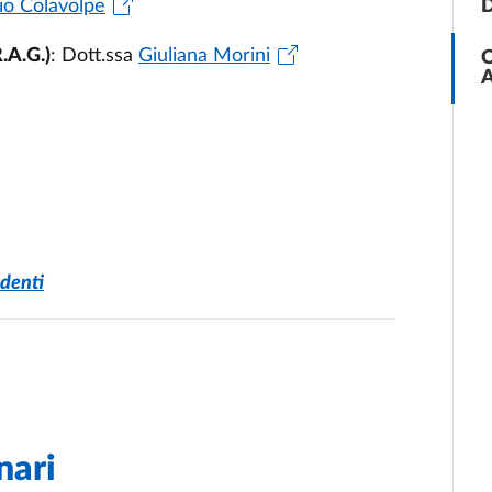
lio Colavolpe
D
.A.G.)
: Dott.ssa
Giuliana Morini
O
A
udenti
nari