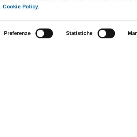
i.
Cookie Policy.
Preferenze
Statistiche
Mar
STRAZIONE TRASPARENTE
BANDI E CONCORSI
NLINE
PERSONALE
E AMICI DELL’UNIVERSITÀ DI
SOSTIENI L'ATENEO
PROTEZIONE DEI DATI - PRIVA
 SOSTENIBILE
URP - UFFICIO RELAZIONI CON 
ANDISING
PUBBLICO
O STAMPA