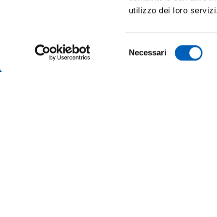
utilizzo dei loro serviz
Selezione
Necessari
del
consenso
AMMINI
ALBO O
ALUMNI 
PARMA
Università degli studi di Parma
Via Università, 12 - I 43121 Parma
ATENEO
P.IVA 00308780345
Tel.
+39 0521 902111
MERCH
PEC:
protocollo@pec.unipr.it
UFFICI