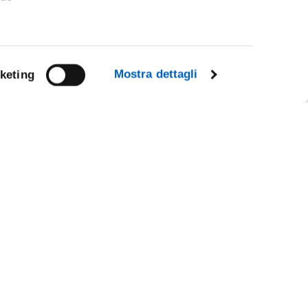
Mostra dettagli
keting
Facebook
Linkedin
Instagram
Youtube
TikTok
Flickr
CY
X
WhatsApp
IL