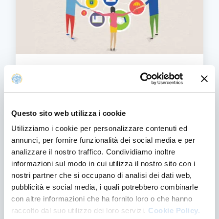
Iniziative di Public Engagement del 2025
Questo sito web utilizza i cookie
INIZIATIVE DI PUBLIC ENGAGEMENT DEL 202
SCOPRI DI PIÙ
Utilizziamo i cookie per personalizzare contenuti ed
annunci, per fornire funzionalità dei social media e per
analizzare il nostro traffico. Condividiamo inoltre
informazioni sul modo in cui utilizza il nostro sito con i
nostri partner che si occupano di analisi dei dati web,
pubblicità e social media, i quali potrebbero combinarle
con altre informazioni che ha fornito loro o che hanno
raccolto dal suo utilizzo dei loro servizi.
Cookie Policy.