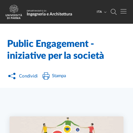
Salta al contenuto principale
Skip to footer
DIPARTIMENTO DI
ITA
Ingegneria e Architettura
Public Engagement -
Home
/
/
iniziative per la società
Stampa
Condividi