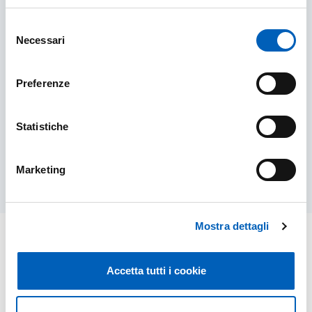
Selezione
Necessari
del
consenso
Public engagement - sito web di Ateneo
Preferenze
Statistiche
PUBLIC ENGAGEMENT - SITO WEB DI ATENEO
SCOPRI DI PIÙ
Marketing
Mostra dettagli
Accetta tutti i cookie