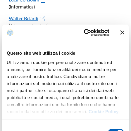
Luca Consolini
(Informatica)
Walter Belardi
(Telecomunicazioni)
Corrado Guarino Lo Bianco
Questo sito web utilizza i cookie
Sandra Mikolajewska
Area Architettura e
Utilizziamo i cookie per personalizzare contenuti ed
Design sostenibile per il
annunci, per fornire funzionalità dei social media e per
Marco Maretto
sistema alimentare
analizzare il nostro traffico. Condividiamo inoltre
Davide Righini
informazioni sul modo in cui utilizza il nostro sito con i
nostri partner che si occupano di analisi dei dati web,
Eleonora Fiore
pubblicità e social media, i quali potrebbero combinarle
con altre informazioni che ha fornito loro o che hanno
raccolto dal suo utilizzo dei loro servizi.
Cookie Policy.
Selezione