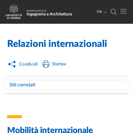
Salta al contenuto principale
Skip to footer
DIPARTIMENTO DI
ITA
Ingegneria e Architettura
Relazioni internazionali
Home
/
Stampa
Condividi
Siti correlati
Mobilità internazionale