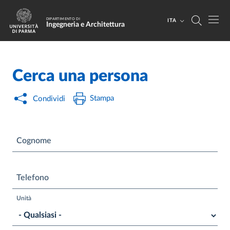
Salta al contenuto principale
Skip to footer
DIPARTIMENTO DI
ITA
Ingegneria e Architettura
Cerca una persona
Stampa
Condividi
Cognome
Telefono
Unità