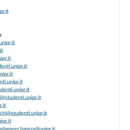
r.it
a
ipr.it
it
pr.it
enti.unipr.it
ipr.it
i.unipr.it
denti.unipr.it
@studenti.unipr.it
.it
chi@studenti.unipr.it
pr.it
ameer.hamza@unipr.it