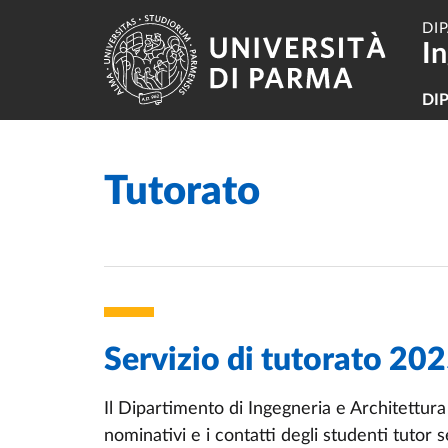
Salta al contenuto principale
Skip to footer
DI
In
Na
DI
Tutorato
Home
/
Servizio di tutorato 2
Il Dipartimento di Ingegneria e Architettura
nominativi e i contatti degli studenti tutor 