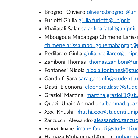
Brognoli Oliviero
oliviero.brognoli@unip
Furlotti
Giulia
giulia.furlotti@unipr.it
Khaiiatali Salar
salar.khaiiatali@unipr.it
Mbougoue Mabapgap
Chimene Lariss
chimenelarissa.mbougouemabapgap@un
Pedilarco Giulia
giulia.pedilarco@unipr.
Zaniboni Thomas
thomas.zaniboni@uni
Fontanesi Nicola
nicola.fontanesi@stud
Gandolfi Sara
sara.gandolfi@studenti.un
Dasti
Eleonora
eleonora.dasti@student
Grazioli
Martina
martina.grazioli1@stu
Quazi
Unaib Ahmad
unaibahmad.quazi
Xxx Khushi
khushi.xxx@studenti.unipr
alessandro.zanzuc
Zanzucchi Alessandro
imane.faouzi@studenti.uni
Faouzi Imane
Hamaza Muhammad Ameer
muhammad