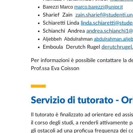
Barezzi Marco
marco.barezzi@unipr.it
Sharief Zain
zain.sharief@studenti.uni
Schiaretti Linda
linda.schiaretti@studen
Schianchi
Andrea
andrea.schianchi1@s
Aljebbeh Abdulrahman
abdulrahman.aljeb
Emboula Derutch Rugel
derutchrugel
Per informazioni è possibile contattare la d
Prof.ssa Eva Coisson
Servizio di tutorato - O
Il tutorato è finalizzato ad orientare ed ass
il corso degli studi, a renderli attivamente
gli ostacoli ad una proficua frequenza dei c