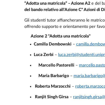
“Adotta una matricola” – Azione A2
e del ba
del bando relativo all'Azione C" Azioni di 
Gli studenti tutor affiancheranno le matricol
offrendo supporto e orientamento per favor
Azione 2 "Adotta una matricola"
Camilla Dembowski
–
camilla.dembows
Luca Zerbi
–
luca.zerbi@studenti.unipr.
Marcello Pastorelli
–
marcello.pasto
Maria Barbarigo
–
maria.barbarigo@
Roberta Marzocchi
–
roberta.marzocc
Ranjit Singh Girsa
–
ranjitsingh.girsa@