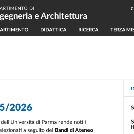
PARTIMENTO DI
C
gegneria e Architettura
vigazione principale
PARTIMENTO
DIDATTICA
RICERCA
TERZA MI
I
025/2026
S
S
 dell’Università di Parma rende noti i
i
selezionati a seguito dei
Bandi di Ateneo