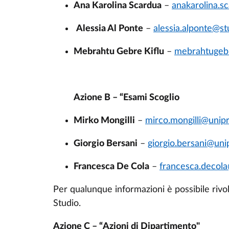
Ana Karolina Scardua
–
anakarolina.sc
Alessia Al Ponte
–
alessia.alponte@stu
Mebrahtu Gebre Kiflu
–
mebrahtugebre
Azione B – “Esami Scoglio
Mirko Mongilli
–
mirco.mongilli@unipr.
Giorgio Bersani
–
giorgio.bersani@unip
Francesca De Cola
–
francesca.decola
Per qualunque informazioni è possibile rivol
Studio.
Azione C – “Azioni di Dipartimento"