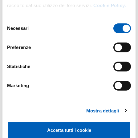
raccolto dal suo utilizzo dei loro servizi.
Cookie Policy.
DECRETO NOMINA COMMISSIONE ITA-
PDF
EU.PDF
Selezione
Necessari
del
consenso
Preferenze
LIST OF THE ADMITTED CANDIDATES TO
PDF
THE INTERVIEW.PDF
Statistiche
Marketing
Modificato il
24/07/2026
Mostra dettagli
Accetta tutti i cookie