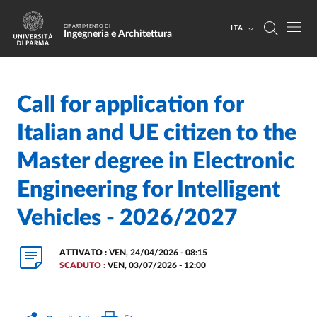
Salta al contenuto principale
Skip to footer
DIPARTIMENTO DI
ITA
Ingegneria e Architettura
Call for application for
Home
/
Italian and UE citizen to the
Master degree in Electronic
Engineering for Intelligent
Vehicles - 2026/2027
ATTIVATO :
VEN, 24/04/2026 - 08:15
SCADUTO :
VEN, 03/07/2026 - 12:00