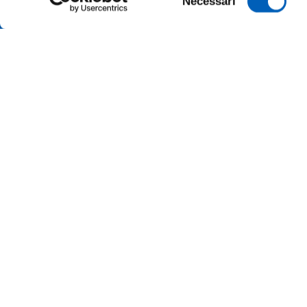
Necessari
del
consenso
TRANSP
ONLINE
ALUMNI 
PARMA
Università degli studi di Parma
Via Università, 12 - I 43121 Parma
SUSTAI
P.IVA 00308780345
Tel.
+39 0521 902111
MERCH
PEC:
protocollo@pec.unipr.it
PRESS 
Accessibility
Cookie settings
Site information
Le
© 2026 Università di Parma - All rights reserved