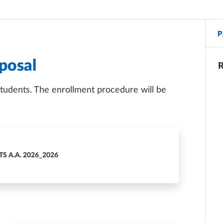
P
oposal
R
 students. The enrollment procedure will be
S A.A. 2026_2026