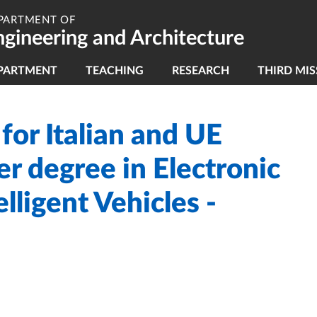
PARTMENT OF
ngineering and Architecture
vigazione principale
PARTMENT
TEACHING
RESEARCH
THIRD MIS
 for Italian and UE
er degree in Electronic
lligent Vehicles -