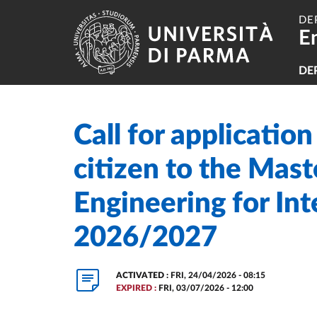
Skip to main content
Skip to footer
DE
E
Na
DE
Call for application
Home
/
/
citizen to the Mast
Engineering for Inte
2026/2027
ACTIVATED :
FRI, 24/04/2026 - 08:15
EXPIRED :
FRI, 03/07/2026 - 12:00