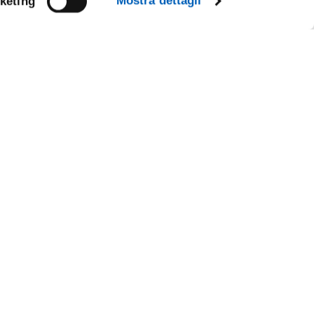
Mostra dettagli
keting
Facebook
Linkedin
R
Instagram
Youtube
TikTok
Flickr
X
WhatsApp
CE