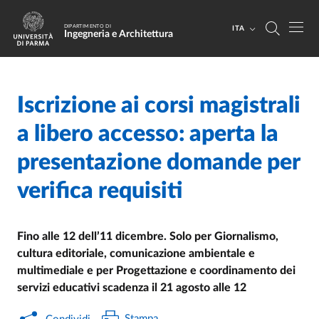
Salta al contenuto principale
Skip to footer
DIPARTIMENTO DI
ITA
Ingegneria e Architettura
Iscrizione ai corsi magistrali
Home
/
Cerca una notizia
/
a libero accesso: aperta la
presentazione domande per
verifica requisiti
Fino alle 12 dell’11 dicembre. Solo per Giornalismo,
cultura editoriale, comunicazione ambientale e
multimediale e per Progettazione e coordinamento dei
servizi educativi scadenza il 21 agosto alle 12
Stampa