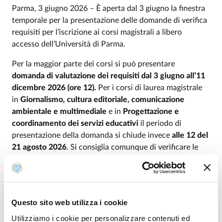
Parma, 3 giugno 2026 – È aperta dal 3 giugno la finestra
temporale per la presentazione delle domande di verifica
requisiti per l’iscrizione ai corsi magistrali a libero
accesso dell’Università di Parma.
Per la maggior parte dei corsi si può presentare
domanda di valutazione dei requisiti
dal 3 giugno all’11
dicembre 2026 (ore 12).
Per i corsi di laurea magistrale
in
Giornalismo, cultura editoriale, comunicazione
ambientale e multimediale
e in
Progettazione e
coordinamento dei servizi educativi
il periodo di
presentazione della domanda si chiude invece
alle 12 del
21 agosto 2026
. Si consiglia comunque di verificare le
scadenze sui siti dei singoli corsi dal
link
https://corsi.unipr.it/siti-magistrali
.
Se dalla valutazione si ottiene una idoneità si può
Questo sito web utilizza i cookie
procedere con l’immatricolazione o con la pre-iscrizione.
Se la studentessa o lo studente non ha ancora
Utilizziamo i cookie per personalizzare contenuti ed