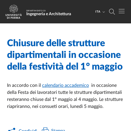
Salta al contenuto principale
Skip to footer
DIPARTIMENTO DI
ITA
Ingegneria e Architettura
Chiusure delle strutture
Home
/
Cerca una notizia
/
dipartimentali in occasione
della festività del 1° maggio
In accordo con il
calendario accademico
in occasione
della Festa dei lavoratori tutte le strutture dipartimentali
resteranno chiuse dal 1° maggio al 4 maggio. Le strutture
riapriranno, nei consueti orari, lunedì 5 maggio.
Stampa