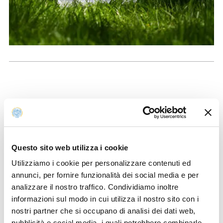
La
Guida
è stata predisposta quale strumento di
supporto per facilitare l’orientamento all’interno del
percorso accademico, fornendo informazioni pratiche e
indicazioni utili in merito alle principali procedure
Questo sito web utilizza i cookie
amministrative e didattiche. In particolare, gli studenti
Utilizziamo i cookie per personalizzare contenuti ed
immatricolati per l’anno accademico 2025/2026
annunci, per fornire funzionalità dei social media e per
potranno avvalersene per acquisire una visione d’insieme
analizzare il nostro traffico. Condividiamo inoltre
dei servizi offerti dall’Ateneo.
informazioni sul modo in cui utilizza il nostro sito con i
Per gli studenti internazionali è disponibile la
Quick
nostri partner che si occupano di analisi dei dati web,
Guide
, versione in lingua inglese della Breve Guida.
pubblicità e social media, i quali potrebbero combinarle