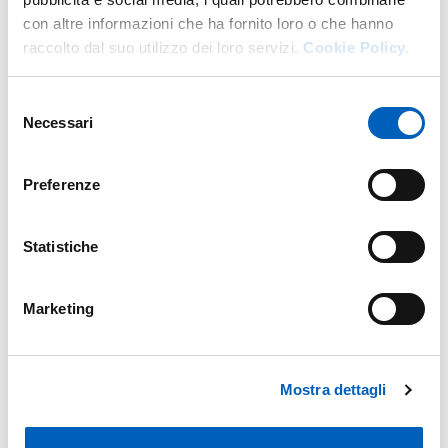
con altre informazioni che ha fornito loro o che hanno
raccolto dal suo utilizzo dei loro servizi.
Cookie Policy.
BREVE GUIDA STUDENTI DIA 2025 2026
PDF
Selezione
.PDF
Necessari
del
consenso
Preferenze
QUICK GUIDE 2025 2026.PDF
PDF
Statistiche
Marketing
Mostra dettagli
Modified on
28/07/2025