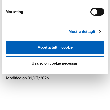
della modellistica numerica per migliorare la capacità di
previsione degli scenari di allagamento.
Marketing
Lo studio è stato finanziato dal Bando di Ateneo 2024
per la ricerca (Azione B) tramite il progetto “Artificial
Intelligence model for levee-breach inunDAtion
Mostra dettagli
forecasting (AIDA)”, di cui la Dott.ssa Dazzi è Principal
Investigator.
Accetta tutti i cookie
Usa solo i cookie necessari
Modified on
09/07/2026