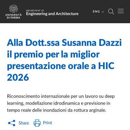
Skip to main content
Skip to footer
DEPARTMENT OF
ENG
Engineering and Architecture
Alla Dott.ssa Susanna Dazzi
Home
/
/
il premio per la miglior
presentazione orale a HIC
2026
Riconoscimento internazionale per un lavoro su deep
learning, modellazione idrodinamica e previsione in
tempo reale delle inondazioni da rottura arginale.
Print
Share