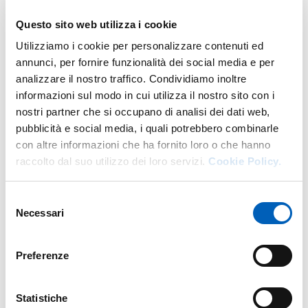
Hydroinformatics e affronta una questione di grande
rilievo per la protezione del territorio: prevedere in
Questo sito web utilizza i cookie
tempo reale l’evoluzione degli allagamenti causati da
Utilizziamo i cookie per personalizzare contenuti ed
rotture arginali, così da supportare sistemi di allerta e
annunci, per fornire funzionalità dei social media e per
decisioni operative durante le emergenze.
analizzare il nostro traffico. Condividiamo inoltre
informazioni sul modo in cui utilizza il nostro sito con i
La ricerca confronta due approcci avanzati per simulare
nostri partner che si occupano di analisi dei dati web,
il caso reale dell’alluvione del fiume Panaro del 6
pubblicità e social media, i quali potrebbero combinarle
dicembre 2020: FloodSformer, un modello data-driven
con altre informazioni che ha fornito loro o che hanno
basato su deep learning, e PARFLOOD, un codice
raccolto dal suo utilizzo dei loro servizi.
Cookie Policy.
idrodinamico bidimensionale parallelo su GPU, entrambi
sviluppati all’Università di Parma. I risultati mostrano che
entrambi gli strumenti forniscono previsioni accurate e
Selezione
Necessari
compatibili con applicazioni in tempo reale, ma
del
evidenziano anche come i metodi di intelligenza
consenso
artificiale non siano significativamente più efficienti di
Preferenze
modelli idraulici fisicamente basati quando questi ultimi
sono ottimizzati per il calcolo ad alte prestazioni. Il lavoro
conferma quindi il ruolo strategico del supercalcolo e
Statistiche