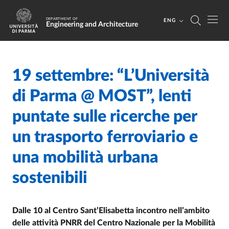
Skip to main content
Skip to footer
DEPARTMENT OF
ENG
Engineering and Architecture
19 settembre: “L’Università
Home
/
/
di Parma @ MOST”, lenti
puntate sulle ricerche per
un trasporto ferroviario e
una mobilità urbana
sostenibili
Dalle 10 al Centro Sant’Elisabetta incontro nell’ambito
delle attività PNRR del Centro Nazionale per la Mobilità