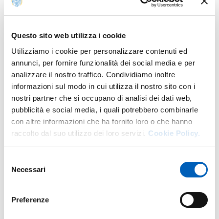
coinvolta nello Spoke 4 (Trasporto ferroviario) e nello
Spoke 9 (Mobilità urbana), con azioni che mirano a
creare una rete di centri di ricerca e laboratori, ambienti
Questo sito web utilizza i cookie
dimostrativi su larga scala e applicazioni prototipali su
Utilizziamo i cookie per personalizzare contenuti ed
larga scala.
annunci, per fornire funzionalità dei social media e per
analizzare il nostro traffico. Condividiamo inoltre
L’incontro si aprirà alle 10 con i saluti del Rettore
Paolo
informazioni sul modo in cui utilizza il nostro sito con i
Martelli
, dell’Assessore alla Mobilità del Comune di
nostri partner che si occupano di analisi dei dati web,
Parma
Gianluca Borghi
, del Direttore del Dipartimento di
pubblicità e social media, i quali potrebbero combinarle
Ingegneria e Architettura
Roberto Menozzi
,
con altre informazioni che ha fornito loro o che hanno
dell’Amministratore Unico di Ferrovie Emilia Romagna
raccolto dal suo utilizzo dei loro servizi.
Cookie Policy.
Gianluca Benamati
, di
Davide Chiola
di Autostrade per
l’Italia e di
Felice Giuliani
, coordinatore scientifico
dell’attività MOST per l’Ateneo.
Selezione
Necessari
del
A seguire, le due sessioni
consenso
UNIPR in Spoke 4 (Trasporto ferroviario)
Preferenze
UNIPR in Spoke 9 (Mobilità urbana)