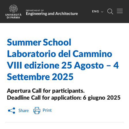
Skip to main content
Skip to footer
DEPARTMENT OF
ENG
Engineering and Architecture
Summer School
Home
/
/
Laboratorio del Cammino
VIII edizione 25 Agosto – 4
Settembre 2025
Apertura Call for participants.
Deadline Call for application: 6 giugno 2025
Print
Share