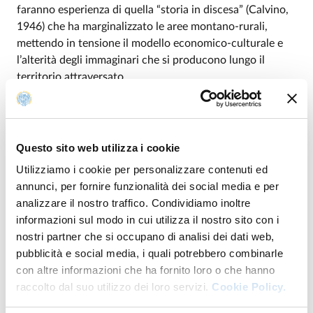
faranno esperienza di quella “storia in discesa” (Calvino,
1946) che ha marginalizzato le aree montano-rurali,
mettendo in tensione il modello economico-culturale e
l’alterità degli immaginari che si producono lungo il
territorio attraversato.
Per partecipare, inviare
entro e non oltre venerdì 6
giugno 2025
un curriculum vitae accademico, una lettera
di motivazione e due lavori progettuali rappresentativi
Questo sito web utilizza i cookie
del proprio percorso di studi all’indirizzo e-
Utilizziamo i cookie per personalizzare contenuti ed
mail
laboratoriodelcammino@gmail.com
.
annunci, per fornire funzionalità dei social media e per
analizzare il nostro traffico. Condividiamo inoltre
informazioni sul modo in cui utilizza il nostro sito con i
Per maggiori informazioni, contattare la prof.ssa
nostri partner che si occupano di analisi dei dati web,
Barbara Caselli (
barbara.caselli@unipr.it
) o visitare il sito
pubblicità e social media, i quali potrebbero combinarle
web della
con altre informazioni che ha fornito loro o che hanno
Call
https://www.laboratoriodelcammino.com/summer-
raccolto dal suo utilizzo dei loro servizi.
Cookie Policy.
school-25