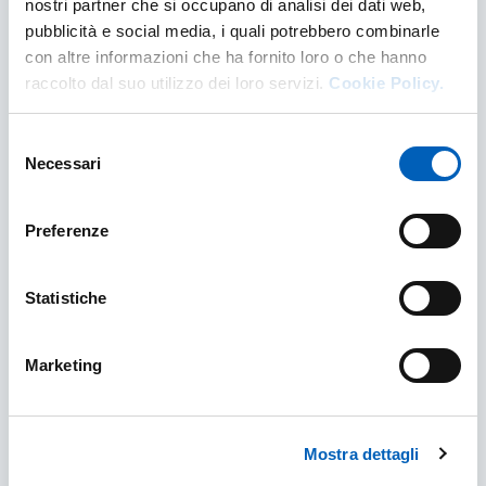
nostri partner che si occupano di analisi dei dati web,
pubblicità e social media, i quali potrebbero combinarle
con altre informazioni che ha fornito loro o che hanno
raccolto dal suo utilizzo dei loro servizi.
Cookie Policy.
Selezione
Necessari
del
consenso
Preferenze
Internships Abroad - UNIPR website
Statistiche
This page contains all the opportunities
available for planning an internship to take
Marketing
place in a European or international
company/enterprise.
Mostra dettagli
INTERNSHIPS ABROAD - UNIPR WEBSITE
FIND OUT MORE